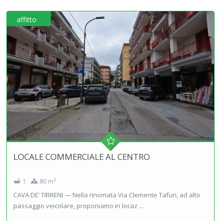
affitto
LOCALE COMMERCIALE AL CENTRO
2
1
80 m
CAVA DE’ TIRRENI — Nella rinomata Via Clemente Tafuri, ad alto
passaggio veicolare, proponiamo in locaz ...