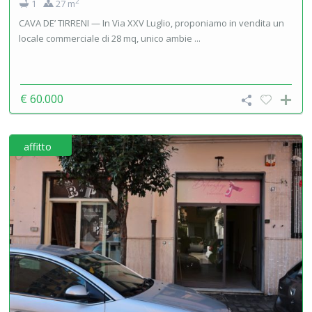
2
1
27 m
CAVA DE’ TIRRENI — In Via XXV Luglio, proponiamo in vendita un
locale commerciale di 28 mq, unico ambie ...
€ 60.000
affitto