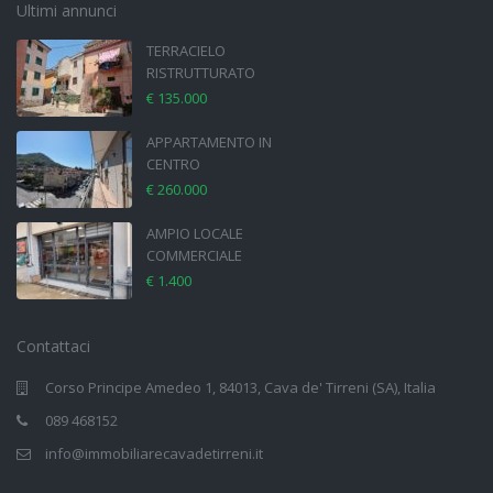
Ultimi annunci
TERRACIELO
RISTRUTTURATO
€ 135.000
APPARTAMENTO IN
CENTRO
€ 260.000
AMPIO LOCALE
COMMERCIALE
€ 1.400
Contattaci
Corso Principe Amedeo 1, 84013, Cava de' Tirreni (SA), Italia
089 468152
info@immobiliarecavadetirreni.it