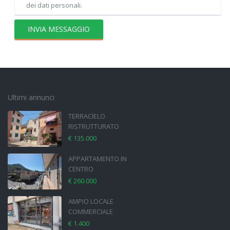
dei dati personali.
Ultimi annunci
TERRACIELO
RISTRUTTURATO
€ 135.000
APPARTAMENTO IN
CENTRO
€ 260.000
AMPIO LOCALE
COMMERCIALE
€ 1.400