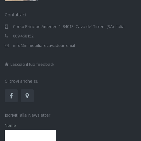
Contattaci
Corso Principe Amedeo 1, 84013, Cava de' Tirreni (SA), Italia
089 468152
info@immobiliarecavadetirreni.it
Lasciaci il tuo feedback
Ci trovi anche su
Iscriviti alla Newsletter
Nome