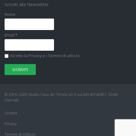
Iscriviti alla Newsletter
Nome
Email
*
Accetto la Privacy e i Termini di utilizzo
© 2016 -2025 Studio Cava de' Tirreni srl. P.iva 06145740657. Diritti
riservati.
Credits
Privacy
Termini di Utilizzo