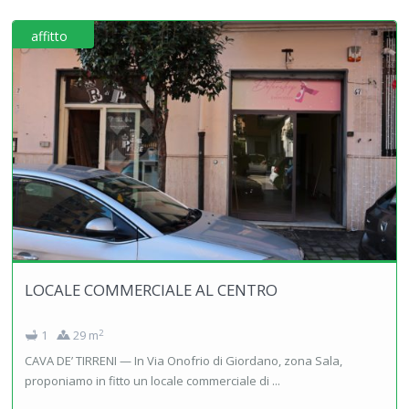
affitto
LOCALE COMMERCIALE AL CENTRO
2
1
29 m
CAVA DE’ TIRRENI — In Via Onofrio di Giordano, zona Sala,
proponiamo in fitto un locale commerciale di ...