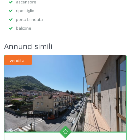
ascensore
ripostiglio
porta blindata
balcone
Annunci simili
vendita