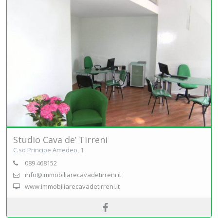
Studio Cava de’ Tirreni
C.so Principe Amedeo, 1
089 468152
info@immobiliarecavadetirreni.it
www.immobiliarecavadetirreni.it