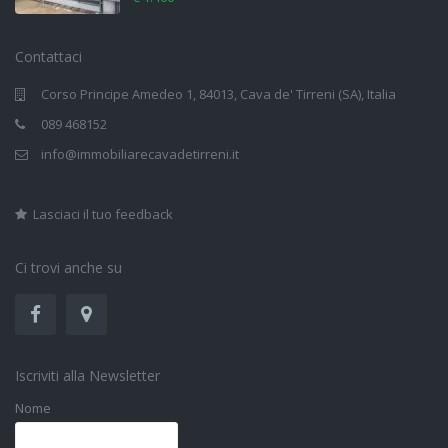
Contattaci
Corso Principe Amedeo 1, 84013, Cava de' Tirreni (SA), Italia
089 468152
info@immobiliarecavadetirreni.it
Lasciaci il tuo feedback
Ci trovi anche su
Iscriviti alla Newsletter
Nome