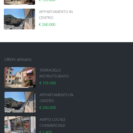
APPARTAMENTO IN
CENTRO
€ 260.000
Ultimi annunci
TERRACIELO
RISTRUTTURATO
€ 135.000
APPARTAMENTO IN
CENTRO
€ 260.000
AMPIO LOCALE
COMMERCIALE
€ 1.400