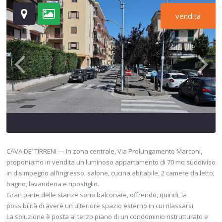
vendita
CAVA DE’ TIRRENI — In zona centrale, Via Prolungamento Marconi,
proponiamo in vendita un luminoso appartamento di 70 mq suddiviso
in disimpegno all’ingresso, salone, cucina abitabile, 2 camere da letto,
bagno, lavanderia e ripostiglio.
Gran parte delle stanze sono balconate, offrendo, quindi, la
possibilità di avere un ulteriore spazio esterno in cui rilassarsi.
La soluzione è posta al terzo piano di un condominio ristrutturato e